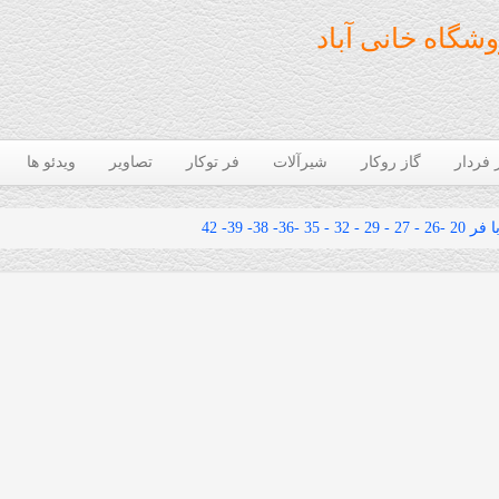
شگاه خانی آباد
 فردار
گاز روکار
شیرآلات
فر توکار
تصاویر
ویدئو ها
3 -36- 38- 39- 42